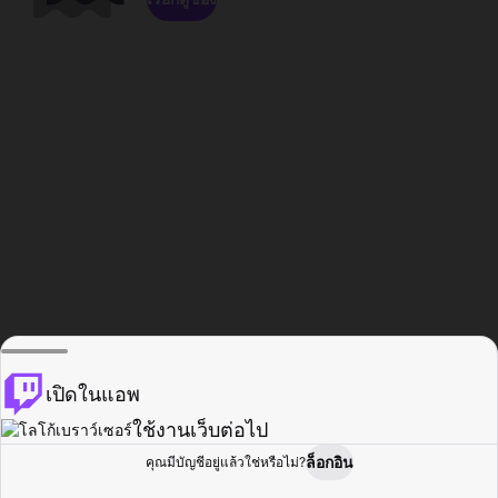
เปิดในแอพ
ใช้งานเว็บต่อไป
ล็อกอิน
คุณมีบัญชีอยู่แล้วใช่หรือไม่?
หน้าแรก
เรียกดู
กิจกรรม
โปรไฟล์