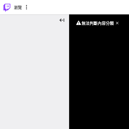
⌥
P
瀏覽
無法判斷內容分類