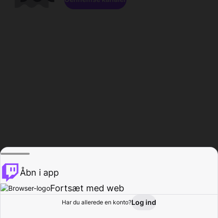
Åbn i app
Fortsæt med web
Log ind
Har du allerede en konto?
Hjem
Gennemse
Aktivitet
Profil