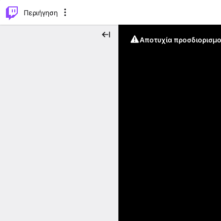
..
⌥
P
Περιήγηση
Αποτυχία προσδιορισμο