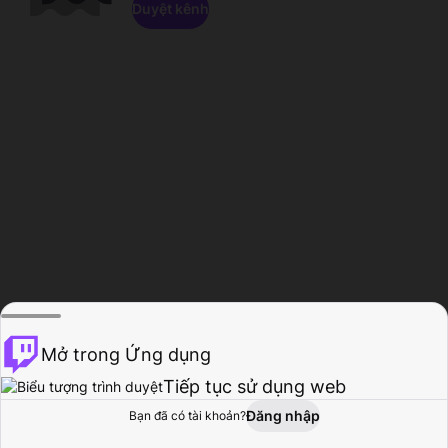
Duyệt kênh
Mở trong Ứng dụng
Tiếp tục sử dụng web
Đăng nhập
Bạn đã có tài khoản?
Trang chủ
Duyệt
Hoạt động
Hồ sơ