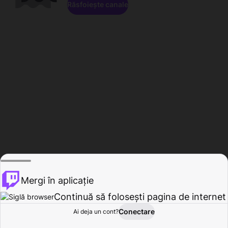
Răsfoiește canale
Mergi în aplicație
Continuă să folosești pagina de internet
Conectare
Ai deja un cont?
Acasă
Răsfoire
Activitate
Profil