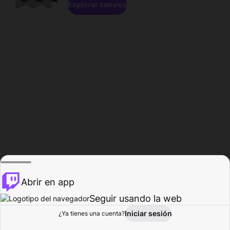
Explorar canales
Abrir en app
Seguir usando la web
Iniciar sesión
Página del
¿Ya tienes una cuenta?
Explorar
Actividad
Perfil
Creador