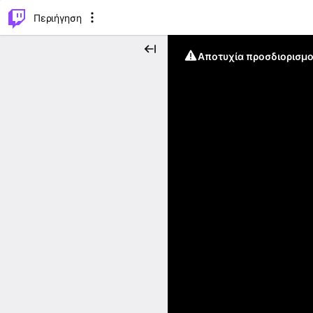
..
⌥
P
Περιήγηση
Αποτυχία προσδιορισμο