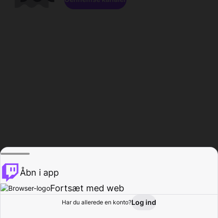
Åbn i app
Fortsæt med web
Log ind
Har du allerede en konto?
Hjem
Gennemse
Aktivitet
Profil