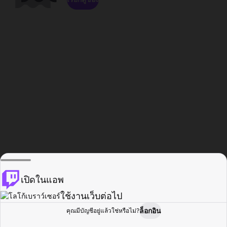
เปิดในแอพ
ใช้งานเว็บต่อไป
ล็อกอิน
คุณมีบัญชีอยู่แล้วใช่หรือไม่?
หน้าแรก
เรียกดู
กิจกรรม
โปรไฟล์