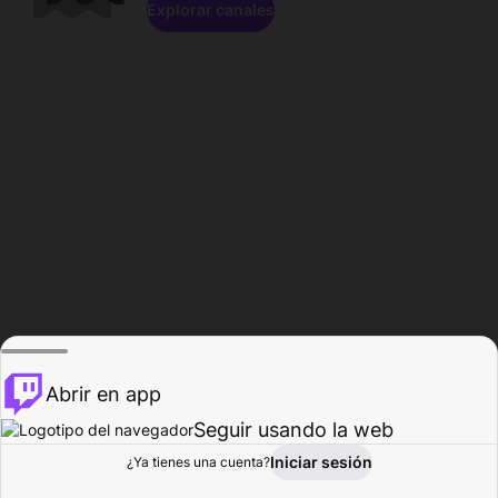
Explorar canales
Abrir en app
Seguir usando la web
Iniciar sesión
Página del
¿Ya tienes una cuenta?
Explorar
Actividad
Perfil
Creador