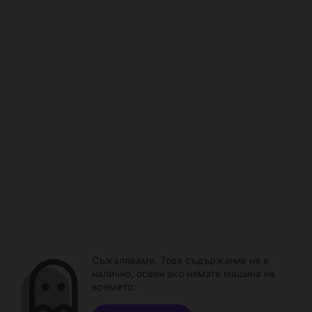
Съжаляваме. Това съдържание не е
налично, освен ако нямате машина на
времето.