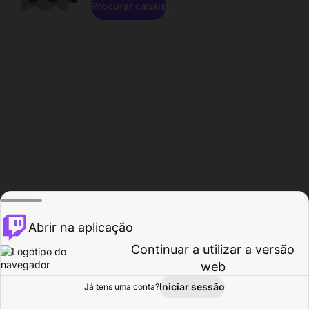
Procurar canais
Abrir na aplicação
Continuar a utilizar a versão
web
Iniciar sessão
Já tens uma conta?
Página inicial
Procurar
Atividade
Perfil