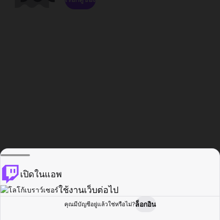
เปิดในแอพ
ใช้งานเว็บต่อไป
ล็อกอิน
คุณมีบัญชีอยู่แล้วใช่หรือไม่?
หน้าแรก
เรียกดู
กิจกรรม
โปรไฟล์