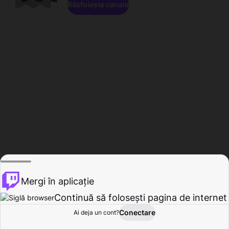
Răsfoiește canale
Mergi în aplicație
Continuă să folosești pagina de internet
Conectare
Ai deja un cont?
Acasă
Răsfoire
Activitate
Profil