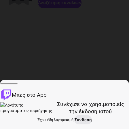
Αναζήτηση καναλιών
Μπες στο App
Συνέχισε να χρησιμοποιείς
την έκδοση ιστού
Σύνδεση
Έχεις ήδη λογαριασμό;
Αρχική σελίδα
Περιήγηση
Δραστηριότητα
Προφίλ