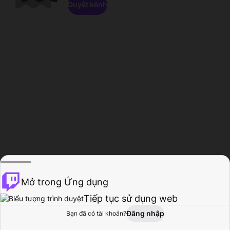
Duyệt kênh
Mở trong Ứng dụng
Tiếp tục sử dụng web
Đăng nhập
Bạn đã có tài khoản?
Trang chủ
Duyệt
Hoạt động
Hồ sơ