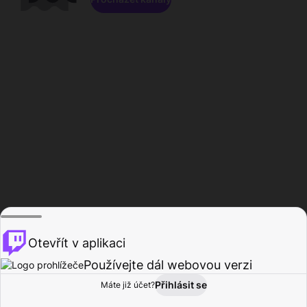
Otevřít v aplikaci
Používejte dál webovou verzi
Přihlásit se
Máte již účet?
Domů
Procházet
Aktivita
Profil