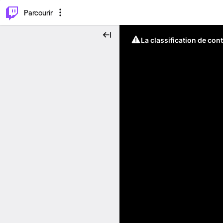
⌥
P
Parcourir
La classification de con