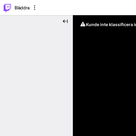
⌥
P
Bläddra
Kunde inte klassificera 