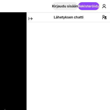
Kirjaudu sisään
Rekisteröidy
Lähetyksen chatti