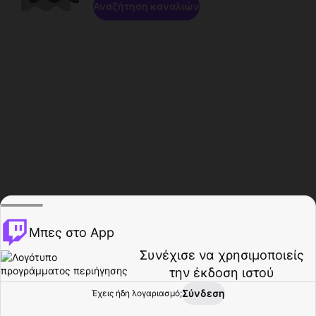
Αναζήτηση καναλιών
Μπες στο App
Συνέχισε να χρησιμοποιείς
την έκδοση ιστού
Σύνδεση
Έχεις ήδη λογαριασμό;
Αρχική σελίδα
Περιήγηση
Δραστηριότητα
Προφίλ