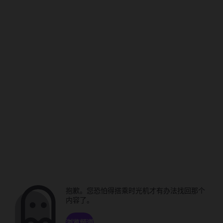
抱歉。您恐怕得搭乘时光机才有办法找回那个
内容了。
浏览频道