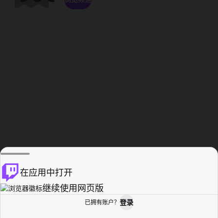
在应用中打开
继续使用网页版
登录
已拥有账户？
主页
浏览
活动纪录
个人资料