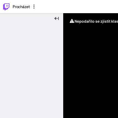
..
⌥
P
Procházet
Nepodařilo se zjistit kla