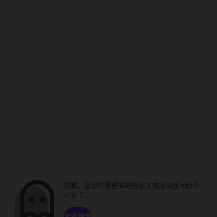
抱歉。您恐怕得搭乘时光机才有办法找回那个
内容了。
浏览频道