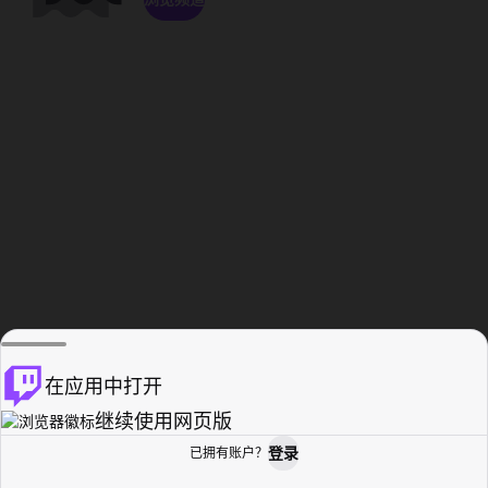
在应用中打开
继续使用网页版
登录
已拥有账户？
主页
浏览
活动纪录
个人资料