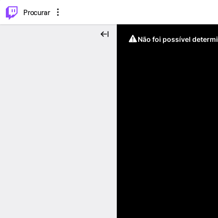
.
⌥
P
Procurar
Não foi possível determ