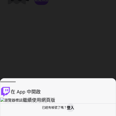
在 App 中開啟
繼續使用網頁版
登入
已經有帳號了嗎？
創作者基地
瀏覽
活動紀錄
個人檔案