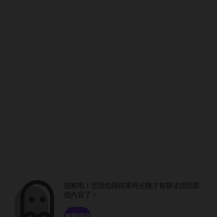
抱歉啦！您恐怕得搭乘時光機才有辦法找回那
個內容了。
瀏覽頻道