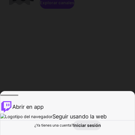
Explorar canales
Abrir en app
Seguir usando la web
Iniciar sesión
Página del
¿Ya tienes una cuenta?
Explorar
Actividad
Perfil
Creador