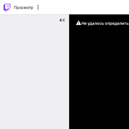
.
⌥
P
Просмотр
Не удалось определит