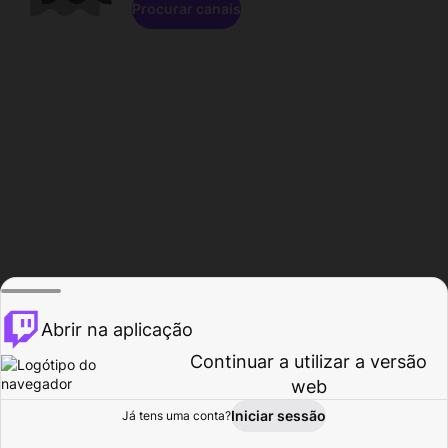
Procurar canais
Abrir na aplicação
Continuar a utilizar a versão
web
Iniciar sessão
Já tens uma conta?
Página inicial
Procurar
Atividade
Perfil