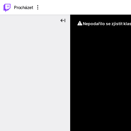
..
⌥
P
Procházet
Nepodařilo se zjistit kla