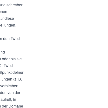
und schreiben
onen
uf diese
ellungen).
in den Twitch-
und
 oder bis sie
r Twitch-
tpunkt deiner
lungen (z. B.
verbleiben.
rden von der
ufruft, in
ls der Domäne