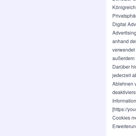
Königreich
Privatsphä
Digital Adv
Advertisin
anhand dei
verwendet 
außerdem G
Darüber hi
jederzeit a
Ablehnen v
deaktiviers
Information
[
https://yo
Cookies mö
Erweiterun