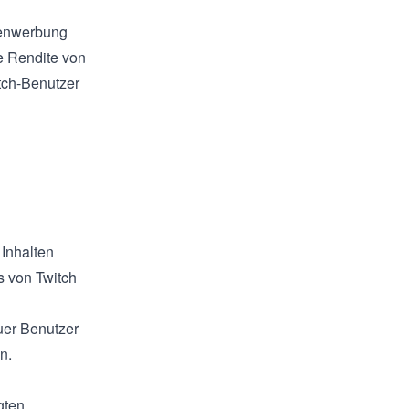
ppenwerbung
e Rendite von
tch-Benutzer
 Inhalten
s von Twitch
uer Benutzer
n.
gten