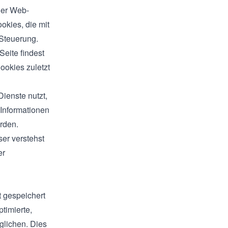
der Web-
okies, die mit
 Steuerung.
Seite findest
ookies zuletzt
Dienste nutzt,
Informationen
rden.
er verstehst
er
t gespeichert
timierte,
glichen. Dies