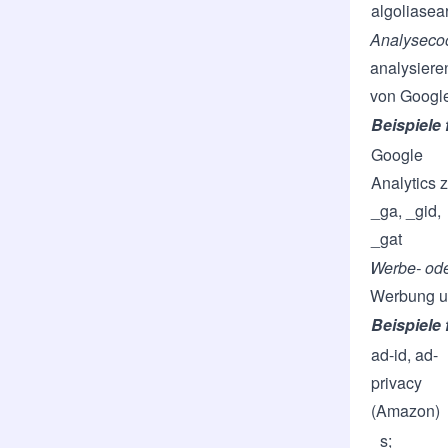
algoliasear
Analysecoo
analysiere
von Google
Beispiele
Google
Analytics z
_ga, _gid,
_gat
Werbe- ode
Werbung un
Beispiele
ad-id, ad-
privacy
(Amazon)
_s;