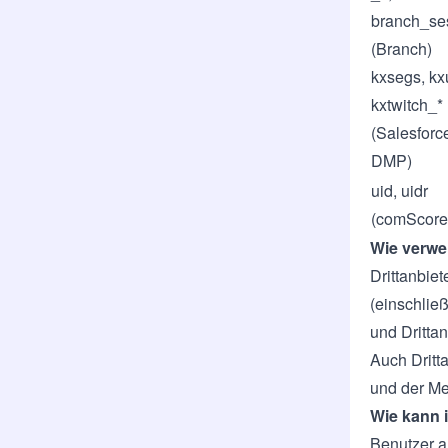
branch_se
(Branch)
kxsegs, kx
kxtwitch_*
(Salesforc
DMP)
uid, uidr
(comScore
Wie verwe
Drittanbie
(einschlie
und Drittan
Auch Dritt
und der Me
Wie kann 
Benutzer a