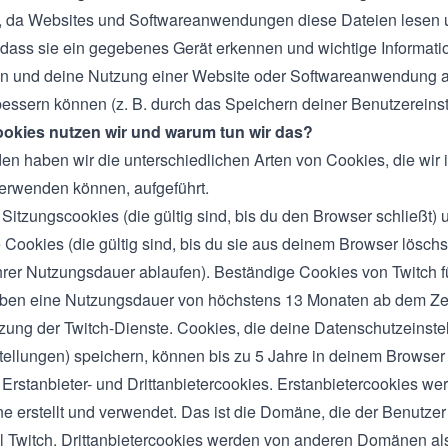
h, da Websites und Softwareanwendungen diese Dateien lesen 
dass sie ein gegebenes Gerät erkennen und wichtige Informati
n und deine Nutzung einer Website oder Softwareanwendung a
essern können (z. B. durch das Speichern deiner Benutzereinst
okies nutzen wir und warum tun wir das?
en haben wir die unterschiedlichen Arten von Cookies, die wir 
erwenden können, aufgeführt.
Sitzungscookies (die gültig sind, bis du den Browser schließt) 
Cookies (die gültig sind, bis du sie aus deinem Browser löschst
rer Nutzungsdauer ablaufen). Beständige Cookies von Twitch fü
ben eine Nutzungsdauer von höchstens 13 Monaten ab dem Zei
tzung der Twitch-Dienste. Cookies, die deine Datenschutzeinstel
ellungen) speichern, können bis zu 5 Jahre in deinem Browser 
 Erstanbieter- und Drittanbietercookies. Erstanbietercookies we
 erstellt und verwendet. Das ist die Domäne, die der Benutzer a
l Twitch. Drittanbietercookies werden von anderen Domänen a