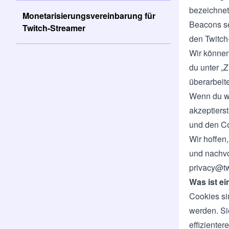
bezeichnet
Monetarisierungsvereinbarung für
Beacons se
Twitch-Streamer
den Twitch
Wir können
du unter „
überarbeit
Wenn du
w
akzeptiers
und den Co
Wir hoffen
und nachvo
privacy@tw
Was ist e
Cookies si
werden. Si
effiziente