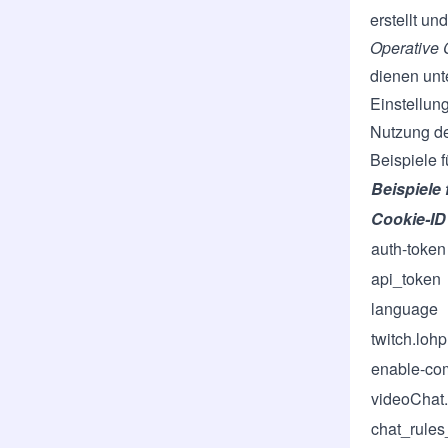
erstellt un
Operative 
dienen unt
Einstellun
Nutzung de
Beispiele 
Beispiele 
Cookie-ID
auth-token
api_token
language
twitch.loh
enable-com
videoChat
chat_rule