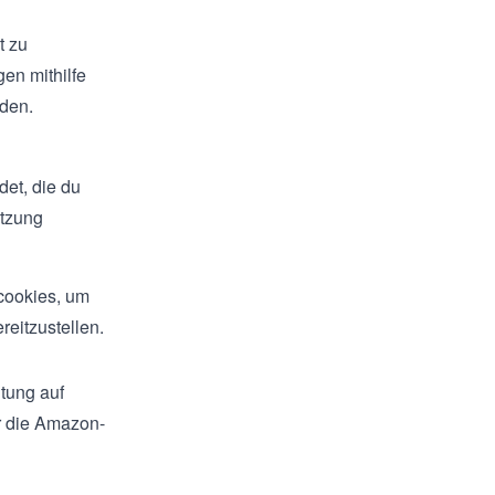
t zu
en mithilfe
den.
et, die du
utzung
rcookies, um
eitzustellen.
tung auf
r die Amazon-