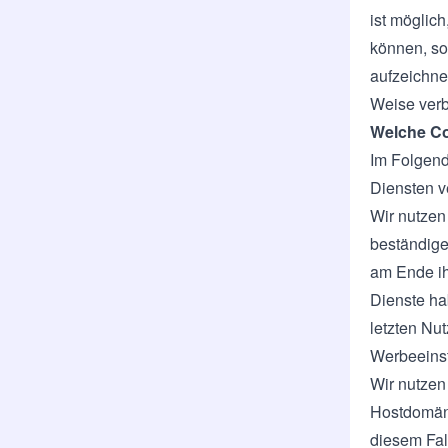
ist möglic
können, so
aufzeichne
Weise verb
Welche Co
Im Folgend
Diensten v
Wir nutzen 
beständige 
am Ende ih
Dienste ha
letzten Nu
Werbeeinst
Wir nutzen
Hostdomäne
diesem Fal