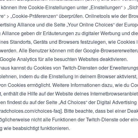
 können ihre Cookie-Einstellungen unter „Einstellungen“ > „Sic
re“ > „Cookie-Präferenzen“ überprüfen. Onlinetools wie der
Bro
ertising Alliance
und die
Seite „Your Online Choices“ der Europ
g Alliance
geben dir Erläuterungen zu digitaler Werbung und die
nes Standorts, Geräts und Browsers festzulegen, wie Cookies
werden. Alle Benutzer können mit der
Google-Browsererweiter
oogle Analytics für alle besuchten Websites deaktivieren.
naus kannst du Cookies von Twitch-Diensten oder Erweiterung
blehnen, indem du die Einstellung in deinem Browser aktivierst, 
on Cookies ermöglicht. Weitere Informationen dazu, wie du Co
t, enthält die Hilfe auf der Website deines Internetbrowseranbie
en findest du auf der Seite „Ad Choices“ der Digital Advertising
uradchoices.com/choices-faq
]. Bitte beachte, dass bei einer Dea
glicherweise nicht alle Funktionen der Twitch-Dienste oder ein
g wie beabsichtigt funktionieren.