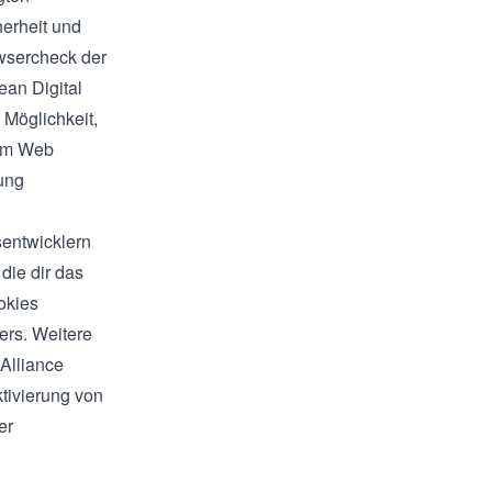
herheit und
wsercheck der
ean Digital
 Möglichkeit,
 im Web
ung
sentwicklern
die dir das
okies
ters. Weitere
 Alliance
ktivierung von
er