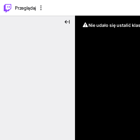
…
⌥
P
Przeglądaj
Nie udało się ustalić klas