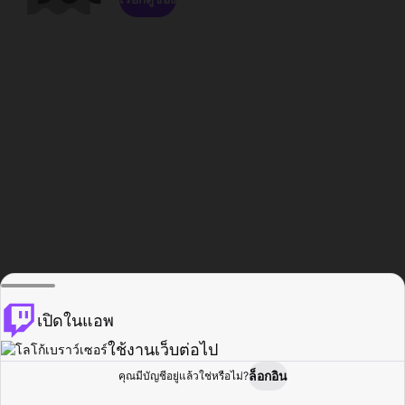
เปิดในแอพ
ใช้งานเว็บต่อไป
ล็อกอิน
คุณมีบัญชีอยู่แล้วใช่หรือไม่?
หน้าแรก
เรียกดู
กิจกรรม
โปรไฟล์