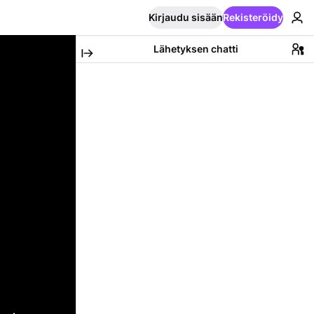
Kirjaudu sisään
Rekisteröidy
Lähetyksen chatti