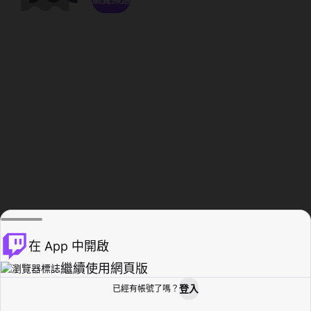
在 App 中開啟
繼續使用網頁版
登入
已經有帳號了嗎？
創作者基地
瀏覽
活動紀錄
個人檔案