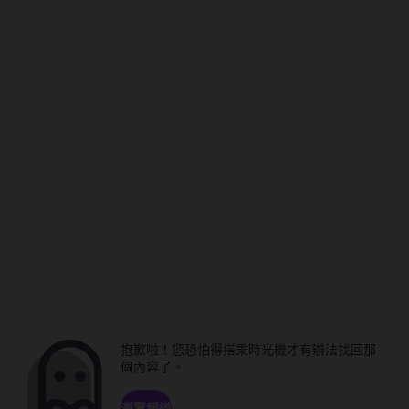
抱歉啦！您恐怕得搭乘時光機才有辦法找回那
個內容了。
瀏覽頻道