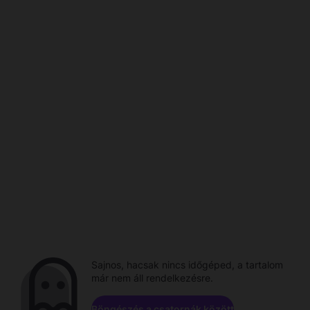
Sajnos, hacsak nincs időgéped, a tartalom
már nem áll rendelkezésre.
Böngészés a csatornák között