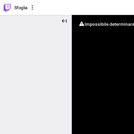
⌥
P
Sfoglia
Impossibile determinare