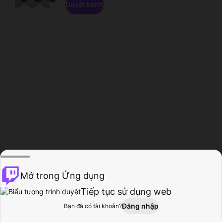
Duyệt kênh
Mở trong Ứng dụng
Tiếp tục sử dụng web
Đăng nhập
Bạn đã có tài khoản?
Trang chủ
Duyệt
Hoạt động
Hồ sơ