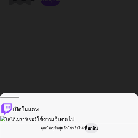
เปิดในแอพ
ใช้งานเว็บต่อไป
ล็อกอิน
คุณมีบัญชีอยู่แล้วใช่หรือไม่?
หน้าแรก
เรียกดู
กิจกรรม
โปรไฟล์