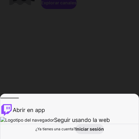
Explorar canales
Abrir en app
Seguir usando la web
Iniciar sesión
Página del
¿Ya tienes una cuenta?
Explorar
Actividad
Perfil
Creador