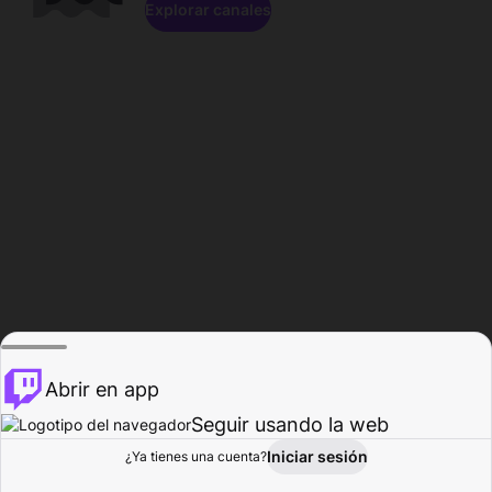
Explorar canales
Abrir en app
Seguir usando la web
Iniciar sesión
Página del
¿Ya tienes una cuenta?
Explorar
Actividad
Perfil
Creador