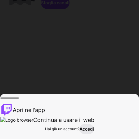
Sfoglia canali
Apri nell'app
Continua a usare il web
Accedi
Hai già un account?
Base
Sfoglia
Attività
Profilo