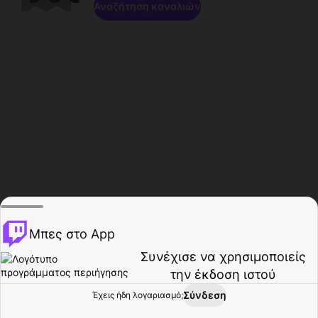
Αναζήτηση καναλιών
Μπες στο App
Συνέχισε να χρησιμοποιείς
την έκδοση ιστού
Σύνδεση
Έχεις ήδη λογαριασμό;
Αρχική σελίδα
Περιήγηση
Δραστηριότητα
Προφίλ