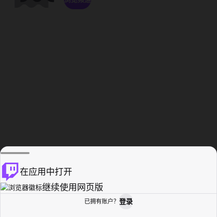
在应用中打开
继续使用网页版
登录
已拥有账户？
主页
浏览
活动纪录
个人资料