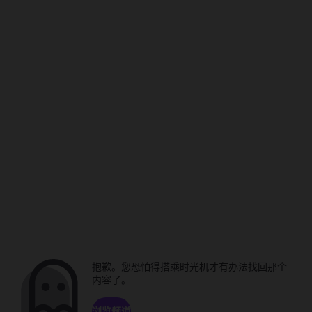
抱歉。您恐怕得搭乘时光机才有办法找回那个
内容了。
浏览频道