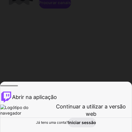
Procurar canais
Abrir na aplicação
Continuar a utilizar a versão
web
Iniciar sessão
Já tens uma conta?
Página inicial
Procurar
Atividade
Perfil