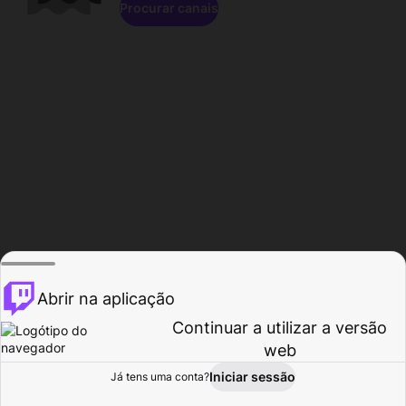
Procurar canais
Abrir na aplicação
Continuar a utilizar a versão
web
Iniciar sessão
Já tens uma conta?
Página inicial
Procurar
Atividade
Perfil