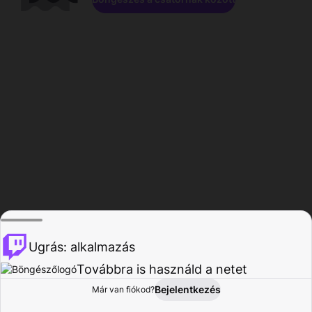
Ugrás: alkalmazás
Továbbra is használd a netet
Bejelentkezés
Már van fiókod?
Főoldal
Böngészés
Tevékenység
Profil