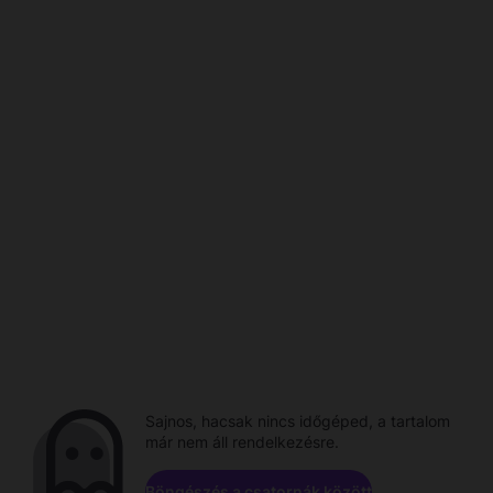
Sajnos, hacsak nincs időgéped, a tartalom
már nem áll rendelkezésre.
Böngészés a csatornák között