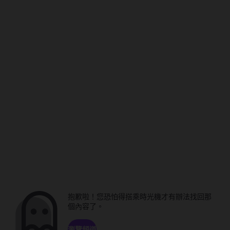
抱歉啦！您恐怕得搭乘時光機才有辦法找回那
個內容了。
瀏覽頻道