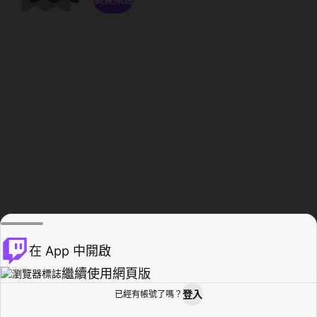
在 App 中開啟
繼續使用網頁版
登入
已經有帳號了嗎？
創作者基地
瀏覽
活動紀錄
個人檔案