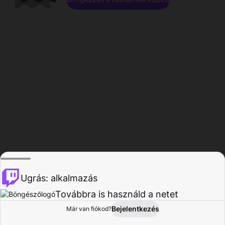
Ugrás: alkalmazás
Továbbra is használd a netet
Bejelentkezés
Már van fiókod?
Főoldal
Böngészés
Tevékenység
Profil