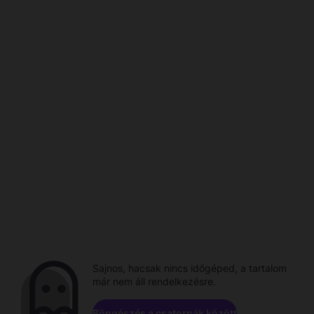
Sajnos, hacsak nincs időgéped, a tartalom
már nem áll rendelkezésre.
Böngészés a csatornák között